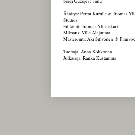
Seidi Guzejev: viulu
Äänitys: Perttu Kurttila & Tuomas Yl
Studios
Editointi: Tuomas Yli-Jaskari
Miksaus: Ville Alajuuma
Masterointi: Aki Sihvonen @ Finnvox
Tuottaja: Anna Kokkonen
Julkaisija: Ranka Kustannus