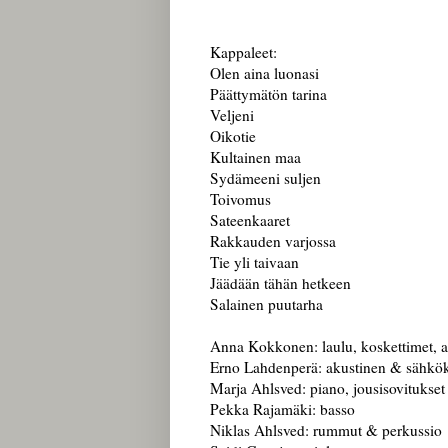
Kappaleet:
Olen aina luonasi
Päättymätön tarina
Veljeni
Oikotie
Kultainen maa
Sydämeeni suljen
Toivomus
Sateenkaaret
Rakkauden varjossa
Tie yli taivaan
Jäädään tähän hetkeen
Salainen puutarha
Anna Kokkonen: laulu, koskettimet, a
Erno Lahdenperä: akustinen & sähkök
Marja Ahlsved: piano, jousisovitukset 
Pekka Rajamäki: basso
Niklas Ahlsved: rummut & perkussio