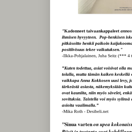
"
Kadonneet taivaankappaleet
annost
ihmisen hyvyyteen. Pop-henkisen iske
pitkäsoitto henkii paikoin kaijakoom
positiivisuus tekee vaikutuksen."
-Ilkka-Pohjalainen, Juha Seitz (*** 4 
”Kuten todettua, asiat voisivat olla
tolalla, mutta tämän kaiken keskellä
vaikkapa Anna Kokkosen uusi levy, j
tärkeästä asiasta, näkemyksiään kui
ovat kauniita, niin myös sävelet, enkä 
sovituksia. Taistella voi myös sylins
asioita vaalimalla.”
-Mika Roth - Desibeli.net
Sinua varten
”
on upea kokonais
Biisit ja tuotanto ovat kohdillaan