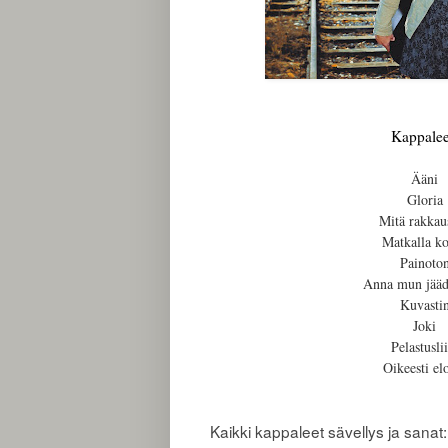
Kappalee
Ääni
Gloria
Mitä rakkau
Matkalla ko
Painoto
Anna mun jääd
Kuvasti
Joki
Pelastusli
Oikeesti el
Kaikki kappaleet sävellys ja sana