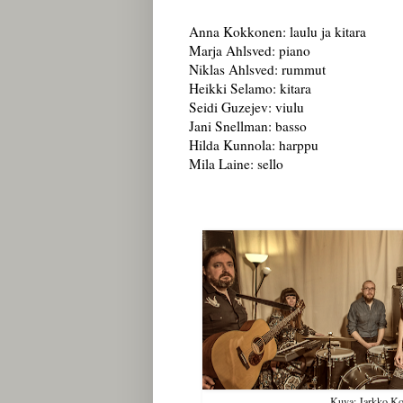
Anna Kokkonen: laulu ja kitara
Marja Ahlsved: piano
Niklas Ahlsved: rummut
Heikki Selamo: kitara
Seidi Guzejev: viulu
Jani Snellman: basso
Hilda Kunnola: harppu
Mila Laine: sello
Kuva: Jarkko K