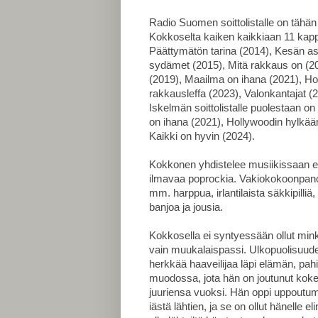
Radio Suomen soittolistalle on tähä
Kokkoselta kaiken kaikkiaan 11 kappa
Päättymätön tarina (2014), Kesän ask
sydämet (2015), Mitä rakkaus on (20
(2019), Maailma on ihana (2021), H
rakkausleffa (2023), Valonkantajat (2
Iskelmän soittolistalle puolestaan o
on ihana (2021), Hollywoodin hylkää
Kaikki on hyvin (2024).
Kokkonen yhdistelee musiikissaan elo
ilmavaa poprockia.
Vakiokokoonpanon
mm. harppua, irlantilaista säkkipilli
banjoa ja jousia.
Kokkosella
ei syntyessään ollut min
vain muukalaispassi. Ulkopuolisuud
herkkää haaveilijaa läpi elämän, pah
muodossa, jota hän on joutunut kok
juuriensa vuoksi. Hän oppi uppoutum
iästä lähtien,
ja se on ollut hänelle e