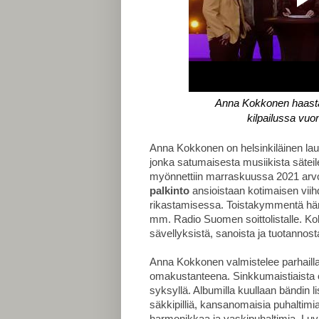
Anna Kokkonen haasta
kilpailussa vu
Anna Kokkonen on helsinkiläinen laulaj
jonka satumaisesta musiikista säteil
myönnettiin marraskuussa 2021 arv
palkinto
ansioistaan kotimaisen vii
rikastamisessa.
Toistakymmentä hän
mm. Radio Suomen soittolistalle.
Ko
sävellyksistä, sanoista ja tuotannost
Anna Kokkonen valmistelee parhaill
omakustanteena. Sinkkumaistiaista 
syksyllä. Albumilla kuullaan bändin li
säkkipilliä, kansanomaisia puhaltimia
harmonikkaa ja vaskipuhaltimia. Luv