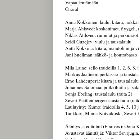
Vapaa lentämään
Choral
Anna Kokkonen: laulu, kitara, nokkah
Marja Ahlsved: koskettimet, flyygeli,
Niklas Ahlsved: rummut ja perkussiot
Seidi Guzejev: viulu ja taustalaulu
Antti Kokkola: kitara, mandoliini ja v
Jani Snellman: sähkö- ja kontrabasso
Mila Laine: sello (raidoilla 1, 2, 6, 8, 
Markus Jaatinen: perkussio ja taustalau
Erno Lahdenperä: kitara ja taustalaulu 
Johannes Salomaa: poikkihuilu ja saks
Sonja Ebeling: taustalaulu (raita 2)
Severi Pfeiffenberger: taustalaulu (rait
Lauluyhtye Kumo: (raidoilla 4, 5, 10 j
Tunkkari, Minna Koivukoski, Severi P
Äänitys ja editointi (Finnvox): Oona 
Avustavat äänittäjät: Viktor Sevrjug