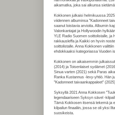
aikamatka, joka sai alkunsa sietämä
Kokkonen julkaisi helmikuussa 2025
viidennen albuminsa ”Kadonneet taiv
saanut loistavia arvioita. Albumin kap
Valonkantajat ja Hollywoodin hylkääm
YLE Radio Suomen
soittolistalle, 
rakkausleffa ja Kaikki on hyvin nost
soittolistalle. Anna Kokkonen valitti
ehdokkaaksi kategoriassa Vuoden i
Kokkonen on aikaisemmin julkaissu
(2014) ja Toisenlaiset sydämet (2016)
Sinua varten (2021) sekä Paras aika 
Ranka Kustannus -levy-yhtiö. Hän ju
”Kadonneet taivaankappaleet” (2025
Syksyllä 2021 Anna Kokkosen ”Tuulen 
legendaariseen Syksyn sävel -kilpai
Tämä Kokkosen itsensä tekemä ja es
kilpailun finaaliin, jossa se oli yksi Il
suosikeista.