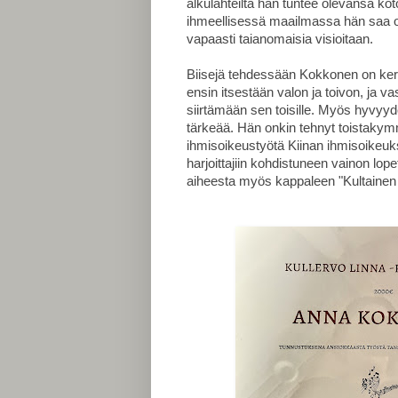
alkulähteiltä hän tuntee olevansa koto
ihmeellisessä
maailmassa hän saa ol
vapaasti taianomaisia visioitaan.
Biisejä tehdessään Kokkonen on ker
ensin itsestään valon ja toivon, ja va
siirtämään sen toisille. Myös hyvyy
tärkeää. Hän onkin tehnyt toistaky
ihmisoikeustyötä Kiinan ihmisoikeuk
harjoittajiin kohdistuneen vainon lop
aiheesta myös kappaleen "Kultainen