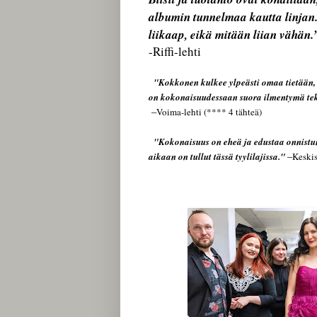
albumin tunnelmaa kautta linjan
liikaap, eikä mitään liian vähän.
-Riffi-lehti
"
Kokkonen kulkee ylpeästi omaa tietään, 
on kokonaisuudessaan suora ilmentymä teki
–
Voima-lehti (**** 4 tähteä)
"Kokonaisuus on eheä ja edustaa onnist
–
aikaan on tullut tässä tyylilajissa."
Keski