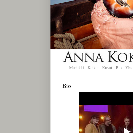
Musiikki
Keikat
Kuvat
Bio
Yhte
Bio